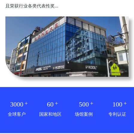
且荣获行业各类代表性奖...
+
+
+
+
3000
60
500
100
全球客户
国家和地区
场馆案例
专利认证