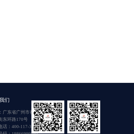
我们
：广东省广州市番禺区
街东环路170号
话：400-117-3917
码：19866999860