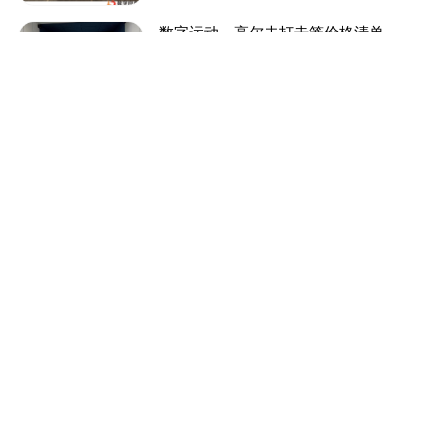
数字运动—高尔夫打击笼价格清单
2021-11-19
1707次
给客户朋友们的一份建议书
2021-11-19
2034次
体育“取代”外语成为第三学科
2021-11-19
1744次
数字运动馆的设计都有哪些？
2021-11-19
1977次
运动没动力？这是一个你看完就想锻炼的
视频