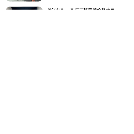
数字运动—高尔夫打击笼价格清单
2026-05-14
1747次
给客户朋友们的一份建议书
2026-05-14
2073次
体育“取代”外语成为第三学科
2026-05-14
1783次
数字运动馆的设计都有哪些？
2026-05-14
2016次
运动没动力？这是一个你看完就想锻炼的
视频