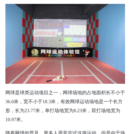
网球是球类运动项目之一，网球场地的占地面积长不小于
36.6
米，宽不小于
18.3
米，有效网球运动场地是一个长方
形，长为
23.77
米，单打场地宽为
8.23
米，双打场地宽为
10.97
米。
随着网球的普及，更多人愿意尝试这项运动，但是由于场