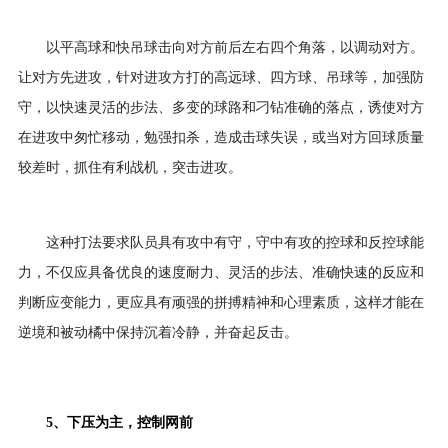
以平高球和快吊球击向对方前后左右四个角落，以调动对方。
让对方先进攻，针对进攻方打的高远球、四方球、吊球等，加强防
守，以快速灵活的步法、多变的球路和刁钻准确的落点，诱使对方
在进攻中匆忙移动，勉强扣杀，造成击球失误，或当对方回球质量
较差时，抓住有利战机，突击进攻。
这种打法要求队员具有攻中有守，守中有攻的控球和反控球能
力，不仅应具备优良的速度耐力、灵活的步法、准确快速的反应和
判断应变能力，更应具有顽强的拼搏精神和心理素质，这样才能在
逆境和被动橘中保持沉着冷静，并奋起反击。
5、下压为主，控制网前