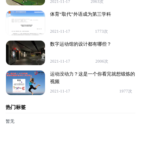
2021-11-17
2063次
体育“取代”外语成为第三学科
2021-11-17
1773次
数字运动馆的设计都有哪些？
2021-11-17
2006次
运动没动力？这是一个你看完就想锻炼的
视频
2021-11-17
1977次
热门标签
暂无