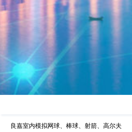
良嘉室内模拟网球、棒球、射箭、高尔夫