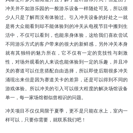
冲关并不如游乐园的一般游乐设备一样随处可见，所以很
少人只是了解而没有体验过。引入冲关设备的好处之一就
是将大众能看到却不能体验到的冲关从电视节目中搬到生
活中，不仅可以看到，也能亲身体验，这给我们喜欢尝试
不同游乐方式的客户带来的很大的新鲜感，另外冲关本身
就有其独特的魅力所在，它不仅有一定的竞技性与刺激
性，对场外观看的人来说也能体验到一定的乐趣，并且冲
关的赛道可以任意搭配自由选择，所以即使后期很多冲关
涌现出来但是因为赛道关卡的差异，还是可以得到不同的
游戏体验。所以冲关的引入可以很大程度的解决场馆设备
单一，每一家场馆都似曾相识的问题。
冲关项目不仅仅局限于夏季，更不是只能在水上，室内一
样可以，只要你需要，就联系我们吧！