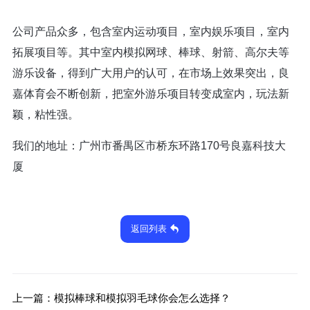
公司产品众多，包含室内运动项目，室内娱乐项目，室内
拓展项目等。其中室内模拟网球、棒球、射箭、高尔夫等
游乐设备，得到广大用户的认可，在市场上效果突出，良
嘉体育会不断创新，把室外游乐项目转变成室内，玩法新
颖，粘性强。
我们的地址：广州市番禺区市桥东环路170号良嘉科技大
厦
返回列表
上一篇：
模拟棒球和模拟羽毛球你会怎么选择？