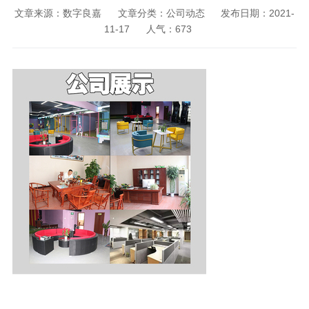
文章来源：数字良嘉
文章分类：公司动态
发布日期：2021-
11-17
人气：
673