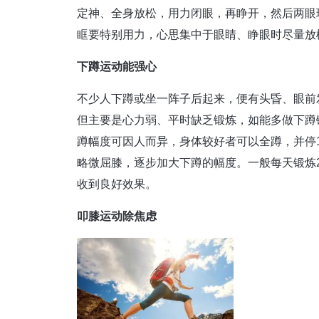
定神、全身放松，用力闭眼，再睁开，然后两眼
眶要特别用力，心思集中于眼睛、睁眼时尽量放松
下蹲运动能强心
不少人下蹲或坐一阵子后起来，便有头昏、眼前
但主要是心力弱、平时缺乏锻炼，如能多做下蹲
蹲幅度可因人而异，身体较好者可以全蹲，并停1
略微屈膝，逐步加大下蹲的幅度。一般每天锻炼2-
收到良好效果。
叩膝运动除焦虑