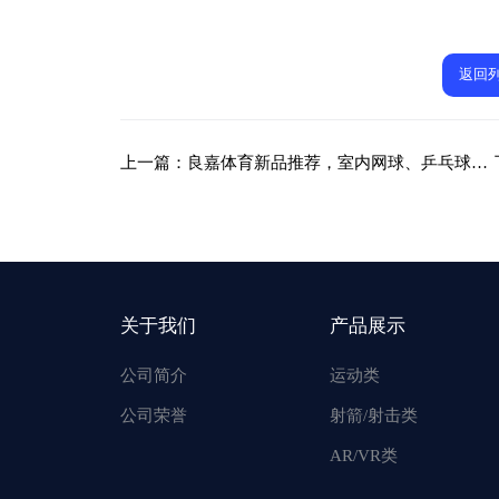
返回
上一篇：
良嘉体育新品推荐，室内网球、乒乓球、儿童高尔夫
关于我们
产品展示
公司简介
运动类
公司荣誉
射箭/射击类
AR/VR类