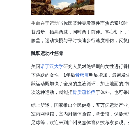
生命在于运动
当你因某种突发事件而焦虑紧张时
替踏步、抬高两膝，同时两手前伸。掌心朝下，
膝盖，运动快慢与平时快速步行速度相仿，反复
跳跃运动壮筋骨
美国
诺丁汉大学
研究人员对绝经期的女性进行骨
下跳跃的女性，1年后
骨密度
明显增加，最易发生
跃运动既加快了全身的血液循环，加上地面的冲
次这种运动，就能拒
骨质疏松症
于体外。也可采
综上所述，国家推出全民健身，五万亿运动产业
室内网球馆，室内射箭体验馆，拳击馆，保龄球
足球等，欢迎来到广州良嘉体育科技考察参观。