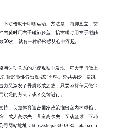
，不妨借助于叩膝运动。方法是：两脚直立，交
抬右腿时用右手碰触膝盖，抬左腿时用左手碰触
做50次，就有一种轻松感从心中浮起。
骼与运动关系的系统观察中发现，每天坚持做上
骨折的髋部骨密度增加30%。究其奥妙，是跳
击力又激发了骨质形成之故，只要坚持每天做50
用跳绳的方式，或者交替进行。
支持，良嘉体育迎合国家政策推出室内棒球馆，
馆，成人高尔夫，儿童高尔夫，互动篮球，互动
公司网站地址：
https://shop266007680.taobao.com