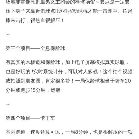
场地非常像韩剧里男女主约会的棒球场馆～要点是一定要
压下身子来靠近击球点‼️这样挥动球棍才能一击即中。挥起
棒来击打，很热血很解压！
～
第三个项目——全息保龄球
有真实的木板道和保龄球，加上电子屏幕模拟真实球瓶，
也是好玩的‼️实时系统计分，可以对人多战！这个拍个视频
或拍照到朋友圈，肯定很多赞！一局保龄球相当于骑车20
分钟或跑步15分钟，燃脂
～
第四个项目——卡丁车
室内跑道，速度还算可以，一局8分钟，也是很解压的一项