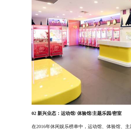
02
新兴业态：运动馆/ 体验馆/主题乐园/密室
在2016年休闲娱乐榜单中，运动馆、体验馆、