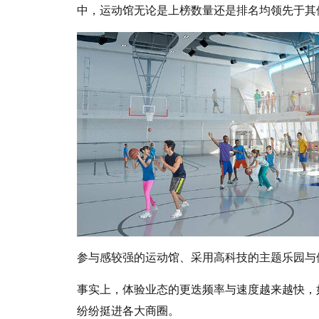
中，运动馆无论是上榜数量还是排名均领先于其
参与感较强的运动馆、采用高科技的主题乐园与
事实上，体验业态的更迭频率与速度越来越快，
纷纷挺进各大商圈。