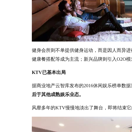
健身会所则不单提供健身运动，而是因人而异进
健康餐搭配等成为主流；新兴品牌则引入O2O
KTV已基本出局
据商业地产云智库发布的2016休闲娱乐榜单数据
后于其他成熟娱乐业态。
风靡多年的KTV慢慢地淡出了舞台，即将结束它