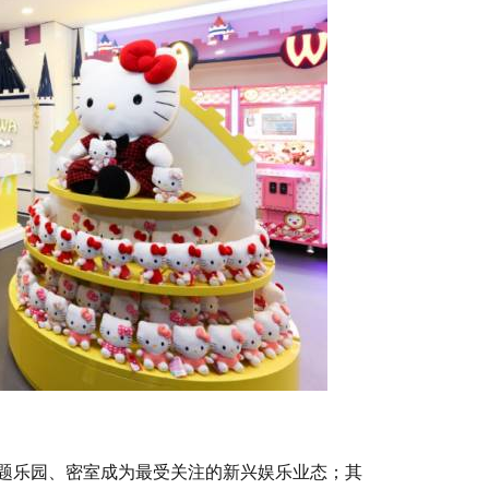
主题乐园、密室成为最受关注的新兴娱乐业态；其