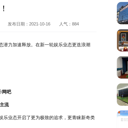
！
发布日期：2021-10-16
人气：
884
态潜力加速释放。在新一轮娱乐业态更迭浪潮
/网吧
主流
娱乐业态开启了更为极致的追求，更青睐新奇类