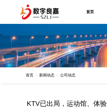
首页
首页
新闻动态
公司动态
/
/
KTV已出局，运动馆、体