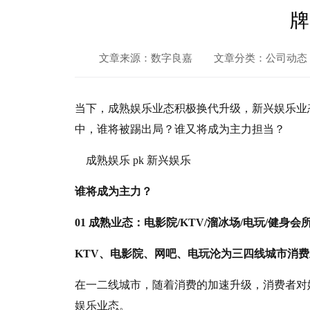
牌
文章来源：数字良嘉
文章分类：公司动态
当下，成熟娱乐业态积极换代升级，新兴娱乐业
中，谁将被踢出局？谁又将成为主力担当？
成熟娱乐 pk 新兴娱乐
谁将成为主力？
01
成熟业态：电影院/KTV/溜冰场/电玩/健身会所
KTV、电影院、网吧、电玩沦为三四线城市消费
在一二线城市，随着消费的加速升级，消费者对
娱乐业态。