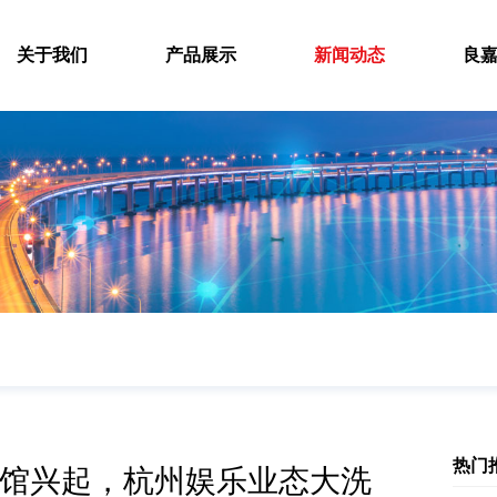
关于我们
产品展示
新闻动态
良
热门
验馆兴起，杭州娱乐业态大洗