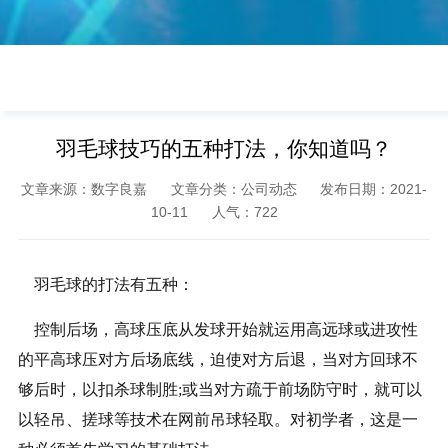
羽毛球技巧的五种打法，你知道吗？
文章来源：数字良嘉
文章分类：公司动态
发布日期：2021-
10-11
人气：
722
羽毛球的打法有五种：
控制后场，高球压底从发球开始就运用高远球或进攻性
的平高球压对方后场底线，迫使对方后退，当对方回球不
够后时，以扣杀球制胜;或当对方疏于前场防守时，就可以
以轻吊、搓球等技术在网前吊球轻取。对初学者，这是一