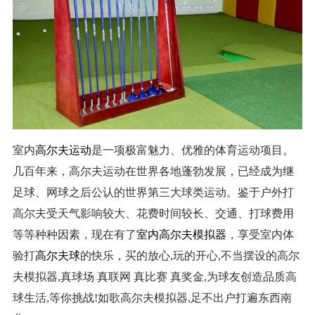
室内
高尔夫运动
是一项极富魅力、优雅的体育运动项目。
几百年来，高尔夫运动在世界各地蓬勃发展，已经成为继
足球、网球之后公认的世界第三大球类运动。鉴于户外打
高尔夫受天气影响较大、花费时间较长、交通、打球费用
等等种种因素，现在有了
室内高尔夫模拟器
，
享受室内体
验打
高尔夫球
的快乐，买的放心
,
玩的开心
,
不当摆设的高尔
夫模拟器
,
真球场
真联网
真比赛
真奖金
,
为球友创造品质高
球生活
,
等你挑战
!
如歌高尔夫模拟器
,
足不出户打遍东西南