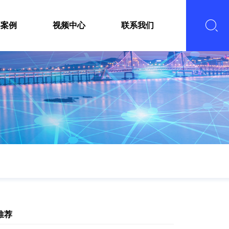
嘉案例
视频中心
联系我们
推荐