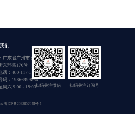
我们
：广东省广州市番禺区
街东环路170号
话：400-117-3917
码：19866999860
扫码关注微信
扫码关注订阅号
六 9:00 - 18:00
ms
粤ICP备2023057648号-1