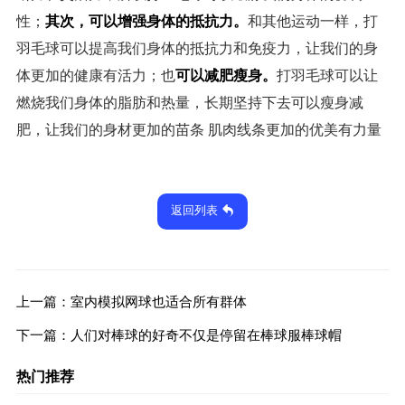
性；
其次，可以增强身体的抵抗力。
和其他运动一样，打
羽毛球可以提高我们身体的抵抗力和免疫力，让我们的身
体更加的健康有活力；也
可以减肥瘦身。
打羽毛球可以让
燃烧我们身体的脂肪和热量，长期坚持下去可以瘦身减
肥，让我们的身材更加的苗条 肌肉线条更加的优美有力量
返回列表
上一篇：
室内模拟网球也适合所有群体
下一篇：
人们对棒球的好奇不仅是停留在棒球服棒球帽
热门推荐