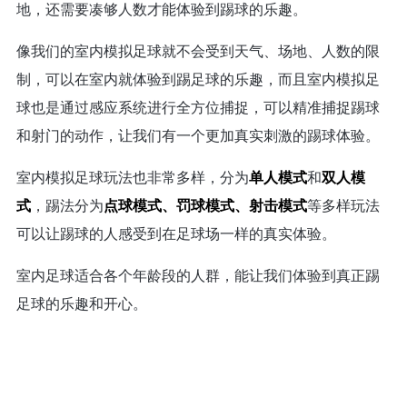
地，还需要凑够人数才能体验到踢球的乐趣。
像我们的室内模拟足球就不会受到天气、场地、人数的限
制，可以在室内就体验到踢足球的乐趣，而且室内模拟足
球也是通过感应系统进行全方位捕捉，可以精准捕捉踢球
和射门的动作，让我们有一个更加真实刺激的踢球体验。
室内模拟足球玩法也非常多样，分为
单人模式
和
双人模
式
，踢法分为
点球模式、罚球模式、射击模式
等多样玩法
可以让踢球的人感受到在足球场一样的真实体验。
室内足球适合各个年龄段的人群，能让我们体验到真正踢
足球的乐趣和开心。