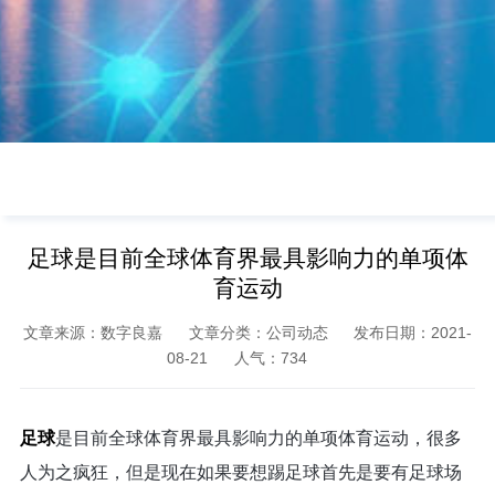
足球是目前全球体育界最具影响力的单项体
育运动
文章来源：数字良嘉
文章分类：公司动态
发布日期：2021-
08-21
人气：
734
足球
是目前全球体育界最具影响力的单项体育运动，很多
人为之疯狂，但是现在如果要想踢足球首先是要有足球场