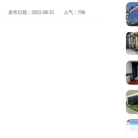
发布日期：2021-08-21
人气：
798