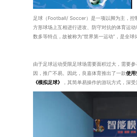
足球（Football/ Soccer）是一项以脚
方形球场上互相进行进攻、防守对抗的体育运动
数多等特点，故被称为“世界第一运动”，是全球
由于足球运动受限足球场需要面积过大，需要参
因，推广不易。因此，良嘉体育推出了一款
使用
《模拟足球》
，其简单易操作的游玩方式，深受