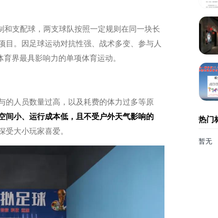
为主，控制和支配球，两支球队按照一定规则在同一块长
项目。因足球运动对抗性强、战术多变、参与人
体育界最具影响力的单项体育运动。
与的人员数量过高，以及耗费的体力过多等原
空间小、运行成本低，且不受户外天气影响的
热门
深受大小玩家喜爱。
暂无