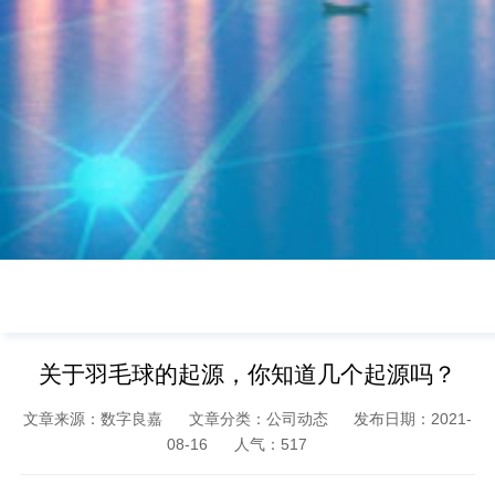
关于羽毛球的起源，你知道几个起源吗？
文章来源：数字良嘉
文章分类：公司动态
发布日期：2021-
08-16
人气：
517