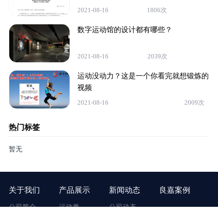
2021-08-16
1806次
数字运动馆的设计都有哪些？
2021-08-16
2039次
运动没动力？这是一个你看完就想锻炼的
视频
2021-08-16
2009次
热门标签
暂无
关于我们
产品展示
新闻动态
良嘉案例
公司简介
运动类
公司动态