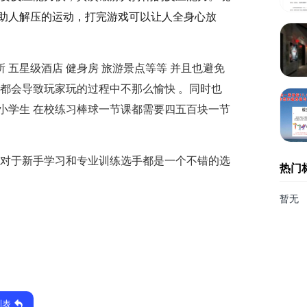
助人解压的运动，打完游戏可以让人全身心放
所
五星级酒店
健身房
旅游景点等等
并且也避免
都会导致玩家玩的过程中不那么愉快
。同时也
小学生
在校练习棒球一节课都需要四五百块一节
对于新手学习和专业训练选手都是一个不错的选
热门
暂无
列表