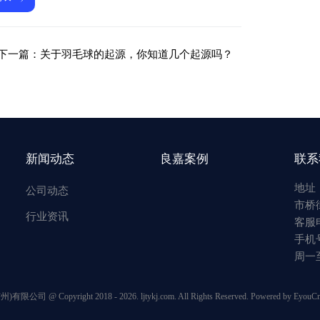
下一篇：
关于羽毛球的起源，你知道几个起源吗？
新闻动态
良嘉案例
联系
地址
公司动态
市桥
行业资讯
客服电
手机号
周一至周
 Copyright 2018 - 2026. ljtykj.com. All Rights Reserved.
Powered by EyouC