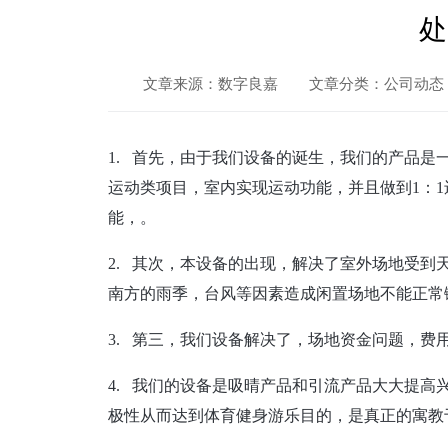
处
文章来源：数字良嘉
文章分类：公司动态
1.
首先，由于我们设备的诞生，我们的产品是
运动类项目，室内实现运动功能，并且做到
1
：
1
能，。
2.
其次，本设备的出现，解决了室外场地受到
南方的雨季，台风等因素造成闲置场地不能正常
3.
第三，我们设备解决了，场地资金问题，费
4.
我们的设备是吸晴产品和引流产品大大提高
极性从而达到体育健身游乐目的，是真正的寓教