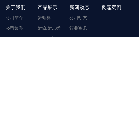
关于我们
产品展示
新闻动态
良嘉案例
公司简介
运动类
公司动态
公司荣誉
射箭/射击类
行业资讯
AR/VR类
联系我们
地址：广东省广州市番禺区市桥街东环路170号
客服电话：400-117-3917
手机号码：19866999860
周一至周六 9:00 - 18:00
扫码关注微信
扫码关注订阅号
版权所有 良嘉体育科技(广州)有限公司 @ Copyright 2018 - 2026. ljtykj.com. All