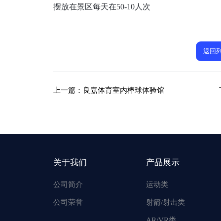
摆放在景区每天在50-10人次
返回
上一篇：
良嘉体育室内棒球体验馆
关于我们
产品展示
公司简介
运动类
公司荣誉
射箭/射击类
AR/VR类