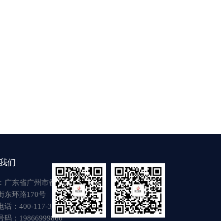
我们
：广东省广州市番禺区
街东环路170号
话：400-117-3917
码：19866999860