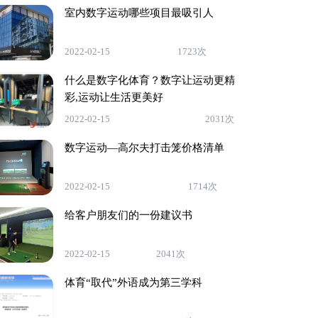
室内数字运动哪些项目最吸引人
2022-02-15
1723次
什么是数字化体育？数字让运动更精
彩,运动让生活更美好
2022-02-15
2031次
数字运动—高尔夫打击笼价格清单
2022-02-15
1714次
给客户朋友们的一份建议书
2022-02-15
2041次
体育“取代”外语成为第三学科