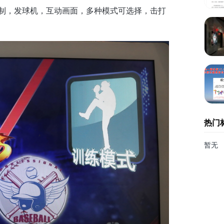
制，发球机，互动画面，多种模式可选择，击打
热门
暂无