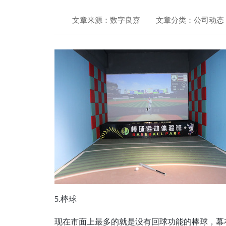
文章来源：数字良嘉
文章分类：公司动态
5.棒球
现在市面上最多的就是没有回球功能的棒球，幕