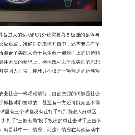
要具备过人的运动能力外还需要具备极强的竞争与
反应迅速，准确判断来球并击中，还需要具有坚
恰迎合了美国人勇于竞争
敢于迎难而上的拼搏精
身体素质的要求上，棒球既可以体现美国的思想
对美国人而言，棒球并不仅是一项普通的运动项
。
农业社会一样艰难前行，自然资源的稀缺是社会
于橄榄球和篮球的，甚至有一方还可能完全不得
出的球里有三个球都没有让打手打到而进入好球区，
，判打手“三振出局”投手投出的球让击球手三击不
）就是其中一种情况，而这种情况在其他运动中