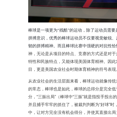
棒球是一项更为“残酷”的运动，除了运动员需
拼搏意识，优秀的棒球运动员不仅要视觉敏锐、
韧的拼搏精神。而且棒球比赛中强硬的对抗性恰
神，无论是从项目的特点、竞赛的方式还是对于
特性和民族特点，又能体现美国体育精神。因此
目，更是美国农业社会时期体育精神的符号表现
从农业社会的生活层面来看，棒球运动就像传统
的常态，棒球也是如此，棒球的总得分是完全低
分，“三振出局”（棒球中“三振”就是指投手投
并且捕手牢牢的抓住了，被裁判判断为“好球”时
中，让对方完全没有机会得分，并使其直接出局