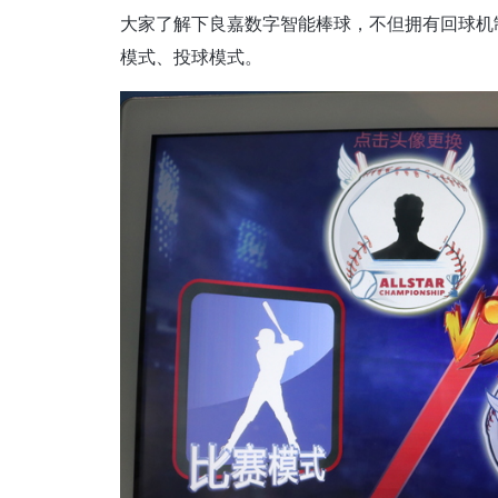
大家了解下良嘉数字智能棒球，不但拥有回球机
模式、投球模式。