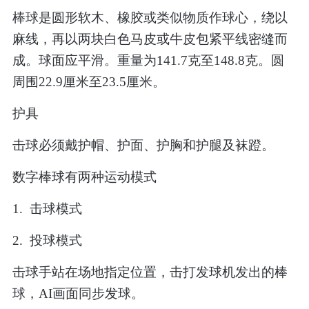
棒球是圆形软木、橡胶或类似物质作球心，绕以
麻线，再以两块白色马皮或牛皮包紧平线密缝而
成。球面应平滑。重量为
141.7
克至
148.8
克。圆
周围
22.9
厘米至
23.5
厘米。
护具
击球必须戴护帽、护面、护胸和护腿及袜蹬。
数字棒球有两种运动模式
1.
击球模式
2.
投球模式
击球手站在场地指定位置，击打发球机发出的棒
球，
AI
画面同步发球。