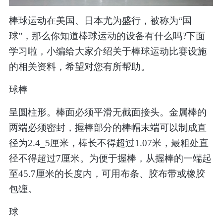
棒球运动在美国、日本尤为盛行，被称为“国
球”，那么你知道棒球运动的设备有什么吗
?
下面
学习啦，小编给大家介绍关于棒球运动比赛设施
的相关资料，希望对您有所帮助。
球棒
呈圆柱形。棒面必须平滑无截面接头。金属棒的
两端必须密封，握棒部分的棒帽末端可以制成直
径为
2.4_5
厘米，棒长不得超过
1.07
米，最粗处直
径不得超过
7
厘米。为便于握棒，从握棒的一端起
至
45.7
厘米的长度内，可用布条、胶布带或橡胶
包缠。
球