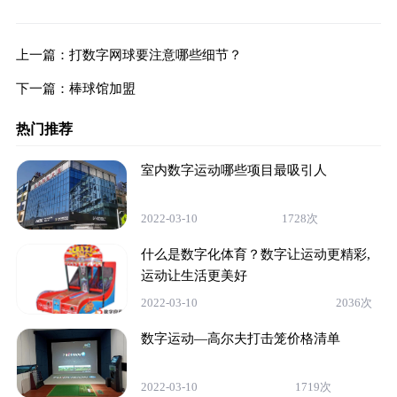
上一篇：
打数字网球要注意哪些细节？
下一篇：
棒球馆加盟
热门推荐
室内数字运动哪些项目最吸引人
2022-03-10
1728次
什么是数字化体育？数字让运动更精彩,
运动让生活更美好
2022-03-10
2036次
数字运动—高尔夫打击笼价格清单
2022-03-10
1719次