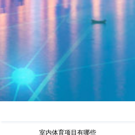
室内体育项目有哪些