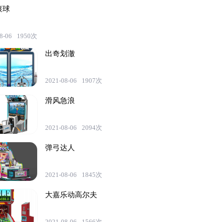
滚球
8-06
1950次
出奇划澈
2021-08-06
1907次
滑风急浪
2021-08-06
2094次
弹弓达人
2021-08-06
1845次
大嘉乐动高尔夫
2021-08-06
1566次