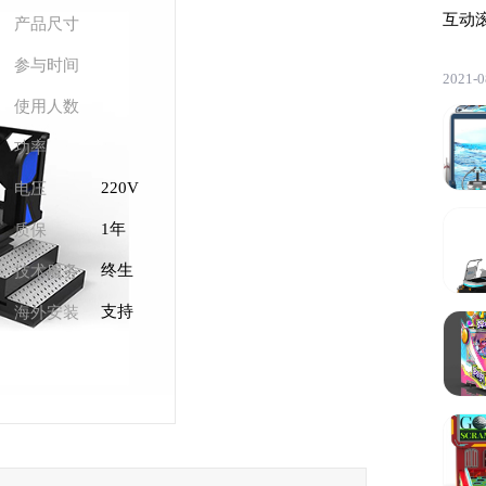
互动
产品尺寸
参与时间
2021-0
使用人数
功率
220V
电压
1年
质保
终生
技术服务
支持
海外安装