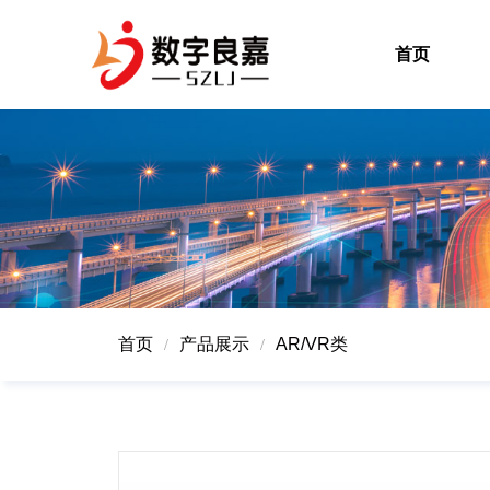
首页
首页
产品展示
AR/VR类
/
/