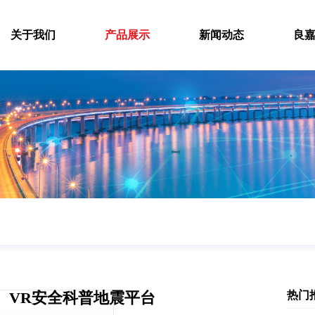
关于我们
产品展示
新闻动态
良
VR安全科普地震平台
热门