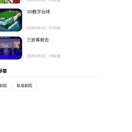
3D数字台球
2026-05-12
1733次
三折幕射击
2026-05-12
1592次
标签
影院
轨道影院