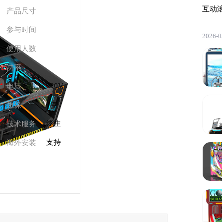
互动
产品尺寸
参与时间
2026-0
使用人数
功率
220V
电压
1年
质保
终生
技术服务
支持
海外安装