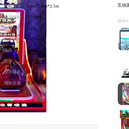
互动
2.4m*3.4m*2.5m
产品尺寸
3-5分钟
参与时间
2024-1
1-2人
使用人数
1600w
功率
220V
电压
1年
质保
终生
技术服务
支持
海外安装