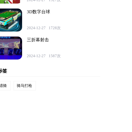
3D数字台球
2024-12-27
1728次
三折幕射击
2024-12-27
1587次
标签
猎骑
骑马打枪