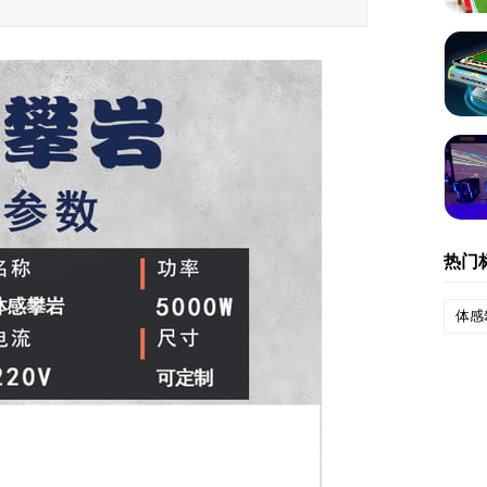
热门
体感