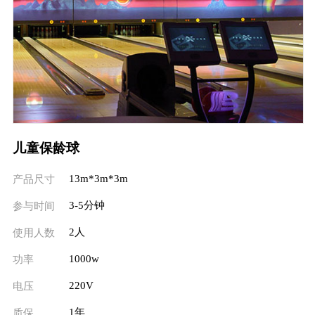
儿童保龄球
13m*3m*3m
产品尺寸
3-5分钟
参与时间
2人
使用人数
1000w
功率
220V
电压
1年
质保