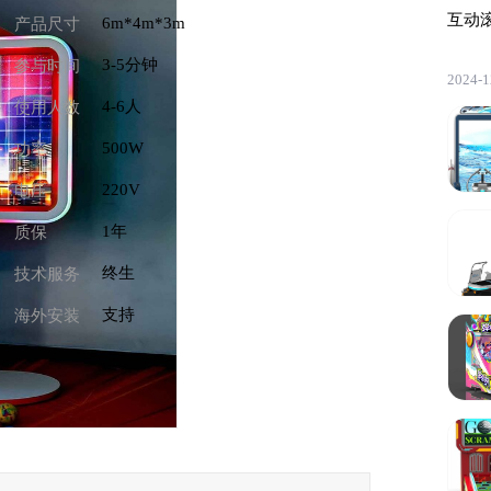
互动
6m*4m*3m
产品尺寸
3-5分钟
参与时间
2024-1
4-6人
使用人数
500W
功率
220V
电压
1年
质保
终生
技术服务
支持
海外安装