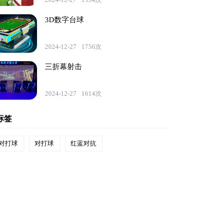
3D数字台球
2024-12-27
1756次
三折幕射击
2024-12-27
1614次
标签
对打球
对打球
红蓝对抗