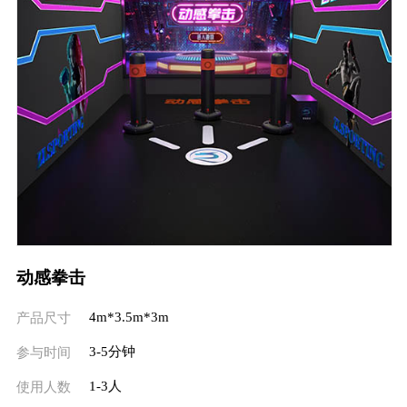
动感拳击
4m*3.5m*3m
产品尺寸
3-5分钟
参与时间
1-3人
使用人数