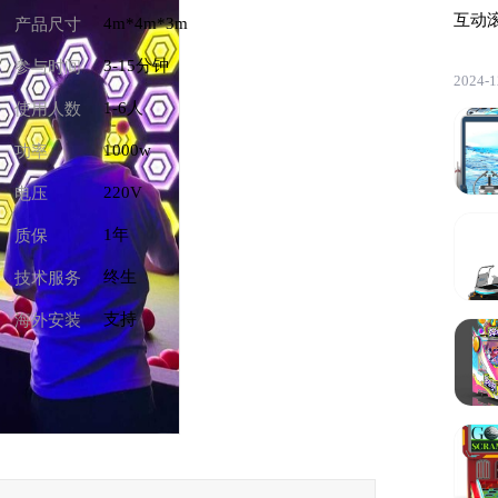
互动
4m*4m*3m
产品尺寸
3-15分钟
参与时间
2024-1
1-6人
使用人数
1000w
功率
220V
电压
1年
质保
终生
技术服务
支持
海外安装