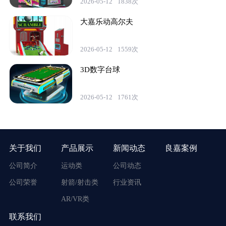
2026-05-12
1838次
大嘉乐动高尔夫
2026-05-12
1559次
3D数字台球
2026-05-12
1761次
关于我们
产品展示
新闻动态
良嘉案例
公司简介
运动类
公司动态
公司荣誉
射箭/射击类
行业资讯
AR/VR类
联系我们