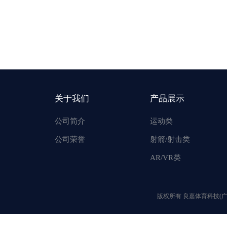
关于我们
产品展示
公司简介
运动类
公司荣誉
射箭/射击类
AR/VR类
版权所有 良嘉体育科技(广州)有限公司 @