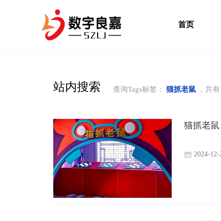
首页
站内搜索
查询Tags标签：
猫抓老鼠
，共
猫抓老鼠
2024-12-