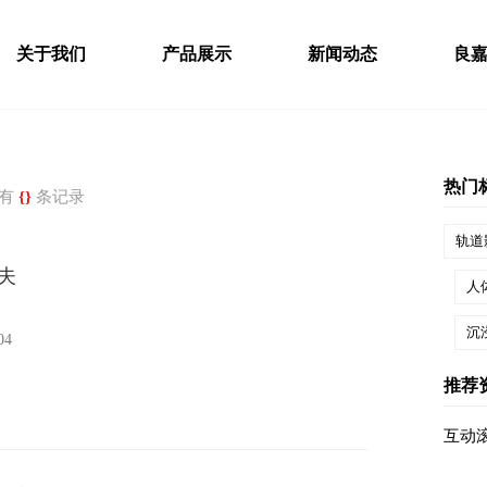
关于我们
产品展示
新闻动态
良
热门
有
{}
条记录
轨道
夫
人
沉
04
推荐
互动