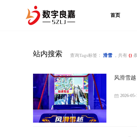
首页
站内搜索
查询Tags标签：
滑雪
，共有
{}
条
风滑雪越
2026-05-