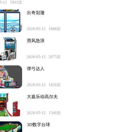
5-12
1931次
出奇划澈
2026-05-12
1888次
滑风急浪
2026-05-12
2075次
弹弓达人
2026-05-12
1826次
大嘉乐动高尔夫
2026-05-12
1546次
3D数字台球