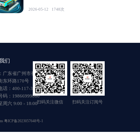
2026-05-12
1748次
我们
：广东省广州市番禺区
街东环路170号
话：400-117-3917
码：19866999860
扫码关注微信
扫码关注订阅号
六 9:00 - 18:00
ms
粤ICP备2023057648号-1