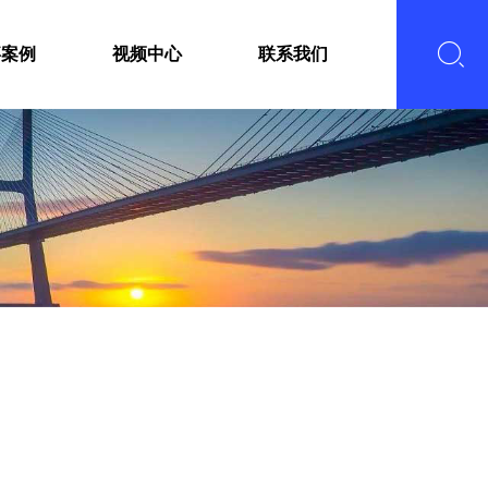
嘉案例
视频中心
联系我们