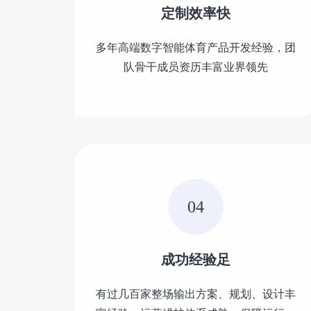
定制效率快
多年高端数字智能体育产品开发经验，团
队骨干成员资历丰富业界领先
04
成功经验足
有过几百家整场输出方案、规划、设计丰