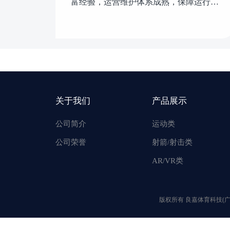
富经验，运营维护体系成熟，保障运行畅
通
关于我们
产品展示
公司简介
运动类
公司荣誉
射箭/射击类
AR/VR类
版权所有 良嘉体育科技(广州)有限公司 @