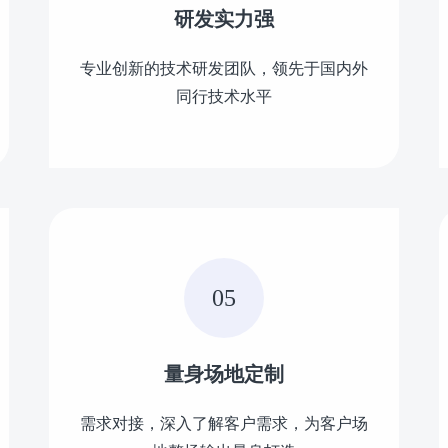
研发实力强
专业创新的技术研发团队，领先于国内外
同行技术水平
05
量身场地定制
需求对接，深入了解客户需求，为客户场