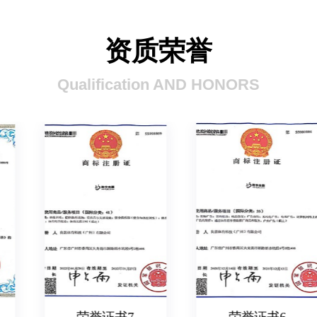
资质荣誉
Qualification AND HONORS
荣誉证书7
荣誉证书6