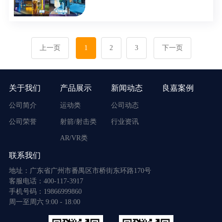
上一页
1
2
3
下一页
关于我们
产品展示
新闻动态
良嘉案例
公司简介
运动类
公司动态
公司荣誉
射箭/射击类
行业资讯
AR/VR类
联系我们
地址：广东省广州市番禺区市桥街东环路170号
客服电话：400-117-3917
手机号码：19866999860
周一至周六 9:00 - 18:00