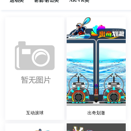
运动类
射箭/射击类
AR/VR类
互动滚球
出奇划澈