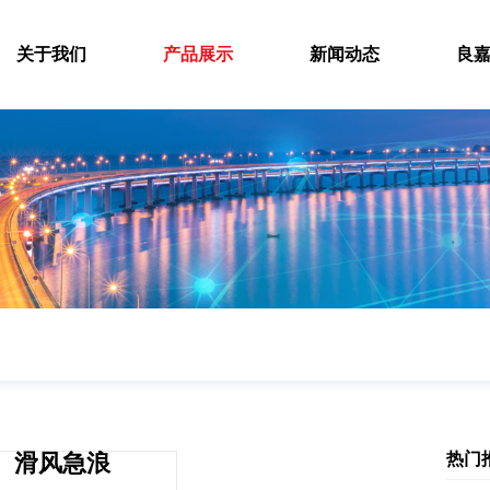
关于我们
产品展示
新闻动态
良
滑风急浪
热门