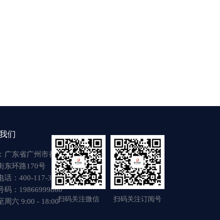
我们
：广东省广州市番禺区
街东环路170号
话：400-117-3917
码：19866999860
扫码关注微信
扫码关注订阅号
六 9:00 - 18:00