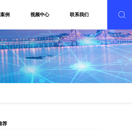
嘉案例
视频中心
联系我们
推荐