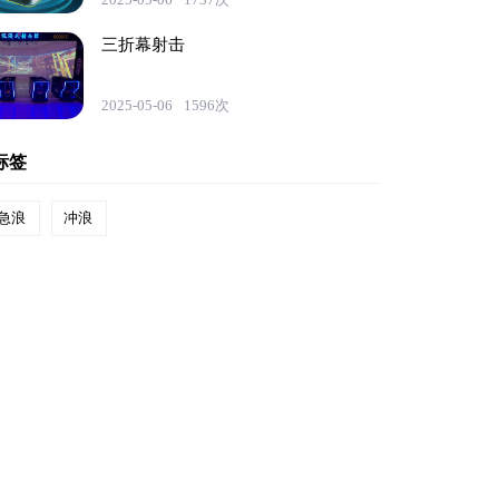
三折幕射击
2025-05-06
1596次
标签
急浪
冲浪