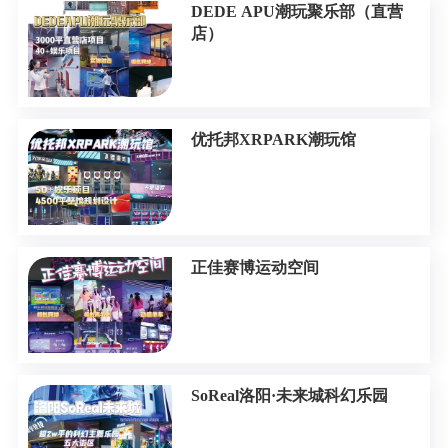
DEDE APU潮玩聚乐部（直营
店）
优托邦XRPARK潮玩馆
正佳赛博运动空间
SoReal洛阳·未来城科幻乐园